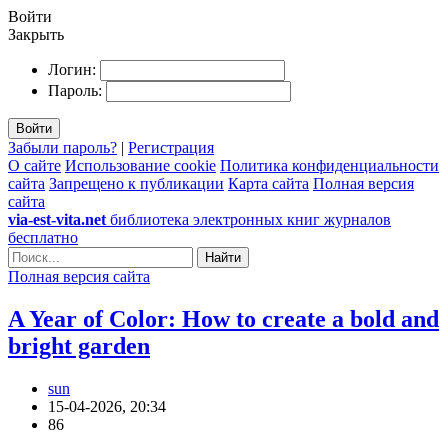
Войти
Закрыть
Логин:
Пароль:
Войти
Забыли пароль?
|
Регистрация
О сайте
Использование cookie
Политика конфиденциальности
сайта
Запрещено к публикации
Карта сайта
Полная версия
сайта
via-est-vita.net
библиотека электронных книг журналов
бесплатно
Найти
Полная версия сайта
A Year of Color: How to create a bold and
bright garden
sun
15-04-2026, 20:34
86