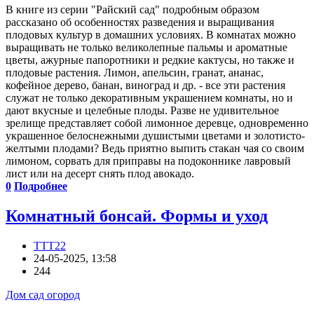
В книге из серии "Райский сад" подробным образом
рассказано об особенностях разведения и выращивания
плодовых культур в домашних условиях. В комнатах можно
выращивать не только великолепные пальмы и ароматные
цветы, ажурные папоротники и редкие кактусы, но также и
плодовые растения. Лимон, апельсин, гранат, ананас,
кофейное дерево, банан, виноград и др. - все эти растения
служат не только декоративным украшением комнаты, но и
дают вкусные и целебные плоды. Разве не удивительное
зрелище представляет собой лимонное деревце, одновременно
украшенное белоснежными душистыми цветами и золотисто-
желтыми плодами? Ведь приятно выпить стакан чая со своим
лимоном, сорвать для приправы на подоконнике лавровый
лист или на десерт снять плод авокадо.
0
Подробнее
Комнатный бонсай. Формы и уход
TTT22
24-05-2025, 13:58
244
Дом сад огород