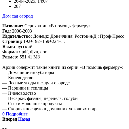
26-04-2025, 14:07
287
Дом сад огород
Название:
Серия книг «В помощь фермеру»
Год:
2000-2003
Издательство:
Донецк: Донеччина; Ростов-н/Д.: Проф-Пресс
Страниц:
192+192+159+224+...
Язык:
русский
Формат:
pdf, djvu, doc
Размер:
551,41 Мб
Архив содержит такие книги из серии «В помощь фермеру»:
— Домашние инкубаторы
— Коневодство
— Лесные ягоды в саду и огороде
— Парники и теплицы
— Пчеловодство
— Цесарки, фазаны, перепела, голуби
— Сыр и молочные продукты
— Скорняжное дело в домашних условиях и др.
0
Подробнее
Вперед
Назад