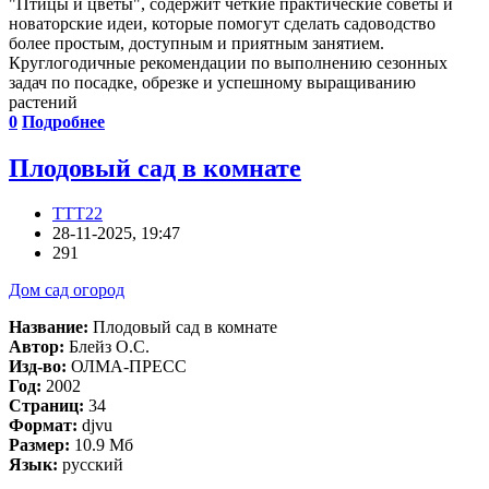
"Птицы и цветы", содержит четкие практические советы и
новаторские идеи, которые помогут сделать садоводство
более простым, доступным и приятным занятием.
Круглогодичные рекомендации по выполнению сезонных
задач по посадке, обрезке и успешному выращиванию
растений
0
Подробнее
Плодовый сад в комнате
TTT22
28-11-2025, 19:47
291
Дом сад огород
Название:
Плодовый сад в комнате
Автор:
Блейз О.С.
Изд-во:
ОЛМА-ПРЕСС
Год:
2002
Страниц:
34
Формат:
djvu
Размер:
10.9 Мб
Язык:
русский